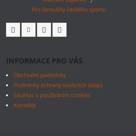
A
Pro fanoušky českého sportu
T
Í
Facebook
Instagram
WhatsApp
TikTok
INFORMACE PRO VÁS
Obchodní podmínky
Podmínky ochrany osobních údajů
Souhlas s používáním cookies
Kontakty