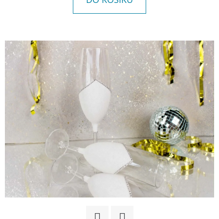
E
T
E
N
A
J
Í
T
?
HLEDAT