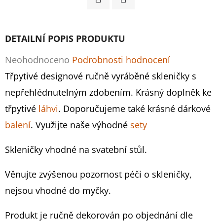
Facebook
Twitter
D
O
DETAILNÍ POPIS PRODUKTU
P
O
Průměrné
Neohodnoceno
Podrobnosti hodnocení
R
hodnocení
Třpytivé designové ručně vyráběné skleničky s
U
produktu
nepřehlédnutelným zdobením. Krásný doplněk ke
Č
je
třpytivé
láhvi
. Doporučujeme také krásné dárkové
U
J
0,0
balení
. Využijte naše výhodné
sety
E
z
M
Skleničky vhodné na svatební stůl.
5
E
hvězdiček.
Věnujte zvýšenou pozornost péči o skleničky,
nejsou vhodné do myčky.
MOËT
&
Produkt je ručně dekorován po objednání dle
CHANDON