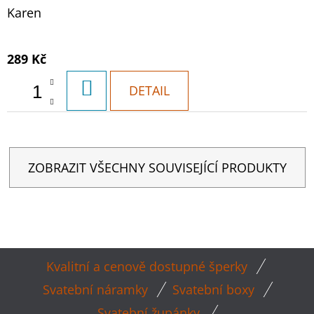
Karen
289 Kč
DO
DETAIL
KOŠÍKU
ZOBRAZIT VŠECHNY SOUVISEJÍCÍ PRODUKTY
Z
Kvalitní a cenově dostupné šperky
Á
Svatební náramky
Svatební boxy
P
Svatební župánky