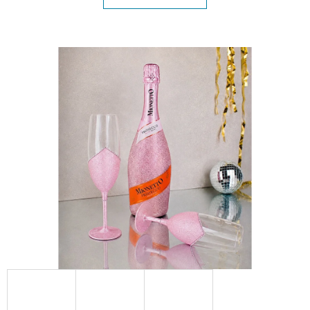
E
T
E
N
A
J
Í
T
?
HLEDAT