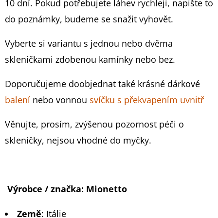
10 dní. Pokud potřebujete láhev rychleji, napište to
BOHEMIA
SEKT
do poznámky, budeme se snažit vyhovět.
1,5L
999
Vyberte si variantu s jednou nebo dvěma
Kč
skleničkami zdobenou kamínky nebo bez.
Doporučujeme doobjednat také krásné dárkové
balení
nebo vonnou
svíčku s překvapením uvnitř
Věnujte, prosím, zvýšenou pozornost péči o
skleničky, nejsou vhodné do myčky.
Výrobce / značka:
Mionetto
Země
:
Itálie