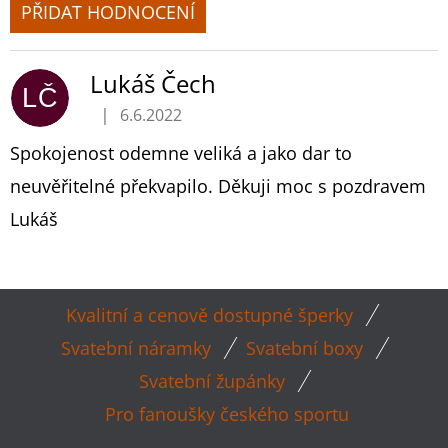
PŘIDAT HODNOCENÍ
V
Ý
Lukáš Čech
P
LČ
|
6.6.2022
I
Hodnocení produktu je 5 z 5 hvězdiček.
S
Spokojenost odemne veliká a jako dar to
H
neuvěřitelné překvapilo. Děkuji moc s pozdravem
O
Lukáš
D
N
O
Z
C
Kvalitní a cenově dostupné šperky
E
Á
Svatební náramky
Svatební boxy
N
P
Í
Svatební župánky
A
Pro fanoušky českého sportu
T