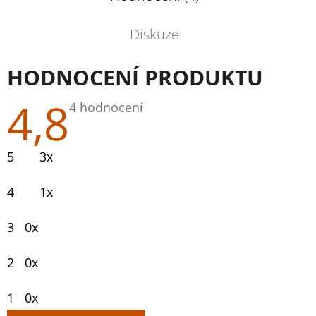
Diskuze
HODNOCENÍ PRODUKTU
4,8
Průměrné
4 hodnocení
hodnocení
produktu
je
5
3x
4,8
z
5
4
1x
hvězdiček.
3
0x
2
0x
1
0x