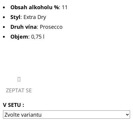
Obsah alkoholu %
:
11
Styl
:
Extra Dry
Druh vína
:
Prosecco
Objem
: 0,75 l
ZEPTAT SE
V SETU :