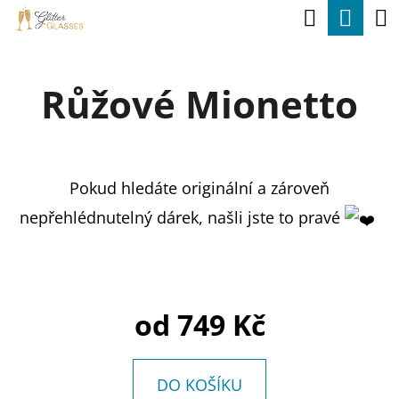
K
Hledat
Nák
Přejít
O
na
Zpět
Zpět
koší
Š
obsah
Růžové Mionetto
Í
C
K
O
P
Pokud hledáte originální a zároveň
O
nepřehlédnutelný dárek, našli jste to pravé
T
Ř
E
B
od
749 Kč
U
J
DO KOŠÍKU