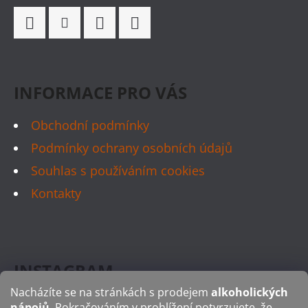
Í
Facebook
Instagram
WhatsApp
TikTok
INFORMACE PRO VÁS
Obchodní podmínky
Podmínky ochrany osobních údajů
Souhlas s používáním cookies
Kontakty
INSTAGRAM
Nacházíte se na stránkách s prodejem
alkoholických
nápojů
. Pokračováním v prohlížení potvrzujete, že