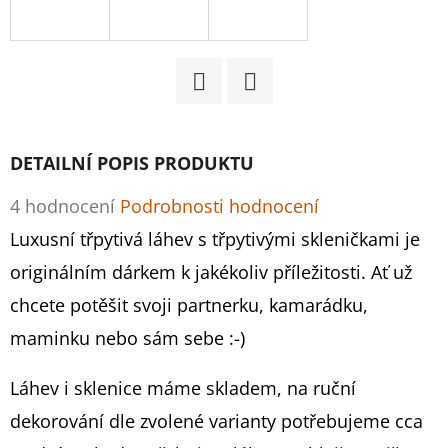
D
O
P
Facebook
Twitter
O
R
DETAILNÍ POPIS PRODUKTU
U
Č
Průměrné
4 hodnocení
Podrobnosti hodnocení
U
hodnocení
Luxusní třpytivá láhev s třpytivými skleničkami je
J
produktu
originálním dárkem k jakékoliv příležitosti. Ať už
E
M
je
chcete potěšit svoji partnerku, kamarádku,
E
4,8
maminku nebo sám sebe :-)
z
Láhev i sklenice máme skladem, na ruční
5
VELKÝ
dekorování dle zvolené varianty potřebujeme cca
SVĚTLE
hvězdiček.
ZLATÝ