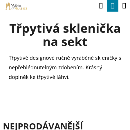
K
Hledat
Nák
Přejít
O
na
Zpět
Zpět
koší
Š
Třpytivá sklenička
obsah
Í
C
na sekt
K
O
P
Třpytivé designové ručně vyráběné skleničky s
O
nepřehlédnutelným zdobením. Krásný
T
doplněk ke třpytivé láhvi.
Ř
E
B
U
J
NEJPRODÁVANĚJŠÍ