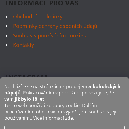
INFORMACE PRO VÁS
U
Obchodní podmínky
Podmínky ochrany osobních údajů
Souhlas s používáním cookies
Kontakty
INSTAGRAM
Nacházíte se na stránkách s prodejem
alkoholických
nápojů
. Pokračováním v prohlížení potvrzujete, že
vám
již bylo 18 let
.
Tento web používá soubory cookie. Dalším
FACEBOOK
procházením tohoto webu vyjadřujete souhlas s jejich
používáním.. Více informací
zde
.