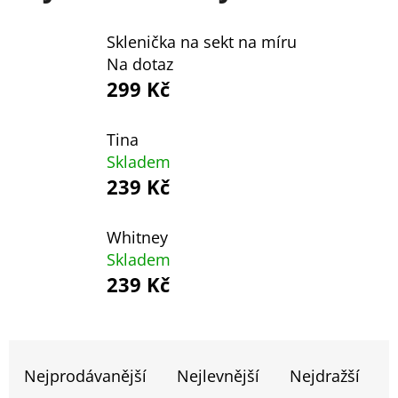
E
T
Sklenička na sekt na míru
E
Na dotaz
299 Kč
N
A
Tina
J
Skladem
Í
239 Kč
T
?
Whitney
Skladem
239 Kč
HLEDAT
Ř
A
Nejprodávanější
Nejlevnější
Nejdražší