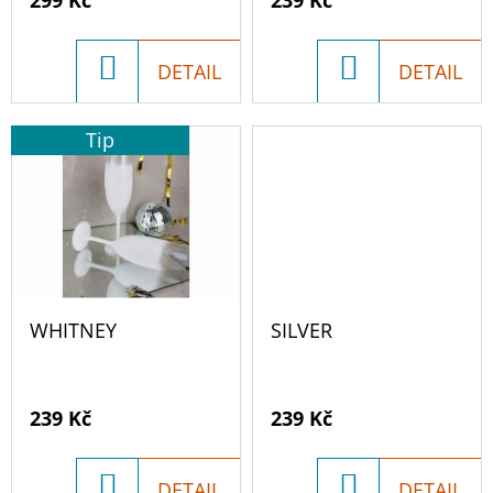
D
759
U
Kč
DO
DO
DETAIL
DETAIL
K
KOŠÍKU
KOŠÍKU
T
Tip
Ů
WHITNEY
SILVER
239 Kč
239 Kč
DO
DO
DETAIL
DETAIL