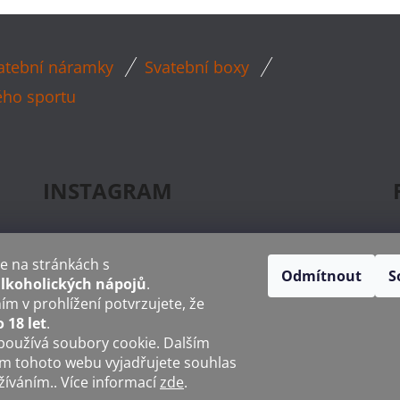
A
C
Í
atební náramky
Svatební boxy
P
R
ého sportu
V
K
Y
V
INSTAGRAM
Ý
P
I
e na stránkách s
Odmítnout
S
S
lkoholických nápojů
.
U
m v prohlížení potvrzujete, že
o 18 let
.
používá soubory cookie. Dalším
m tohoto webu vyjadřujete souhlas
užíváním.. Více informací
zde
.