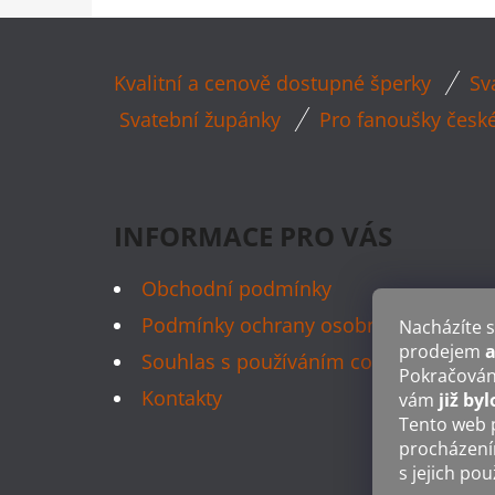
Z
Kvalitní a cenově dostupné šperky
Sv
Á
Svatební župánky
Pro fanoušky česk
P
A
T
INFORMACE PRO VÁS
Í
Obchodní podmínky
Podmínky ochrany osobních údajů
Nacházíte s
prodejem
a
Souhlas s používáním cookies
Pokračování
Kontakty
vám
již byl
Tento web 
procházení
s jejich po