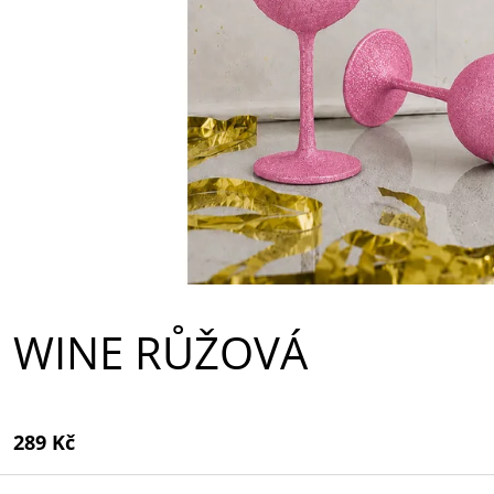
K
T
Ů
WINE RŮŽOVÁ
289 Kč