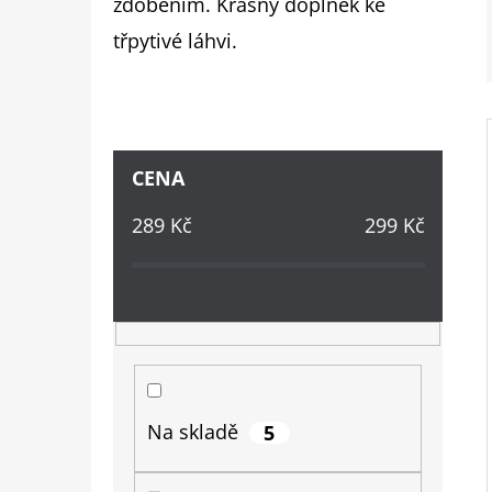
zdobením. Krásný doplněk ke
třpytivé láhvi.
PŘÍRODNÍ SÓJOVÁ SVÍČKA S
NÁHRDELNÍKEM | LEMONGRASS
1 210 Kč
P
CENA
O
289
Kč
299
Kč
S
T
R
A
N
N
Na skladě
5
Í