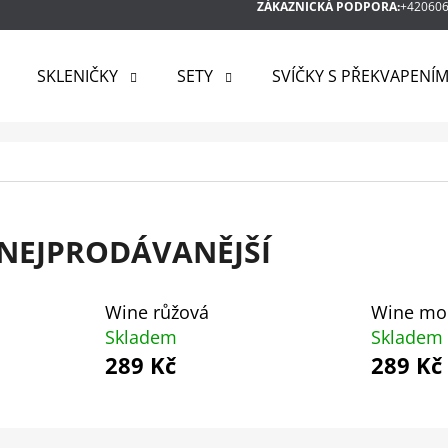
ZÁKAZNICKÁ PODPORA:
+42060
SKLENIČKY
SETY
SVÍČKY S PŘEKVAPENÍ
 POTŘEBUJETE NAJÍT?
HLEDAT
NEJPRODÁVANĚJŠÍ
DOPORUČUJEME
Wine růžová
Wine mo
Skladem
Skladem
289 Kč
289 Kč
Ř