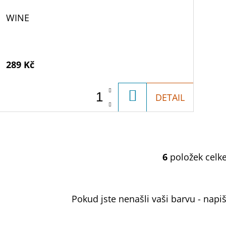
WINE
289 Kč
DO
DETAIL
KOŠÍKU
6
položek celk
O
V
L
Pokud jste nenašli vaši barvu - nap
Á
D