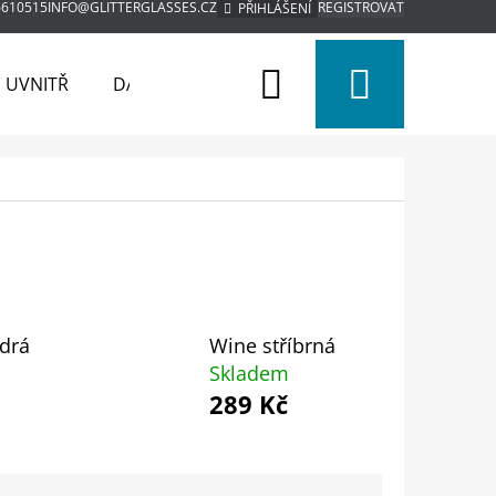
6610515
INFO@GLITTERGLASSES.CZ
REGISTROVAT
PŘIHLÁŠENÍ
Hledat
Nákup
M UVNITŘ
DÁRKOVÉ BALENÍ
SVATEBNÍ SETY
košík
drá
Wine stříbrná
Skladem
289 Kč
Následující