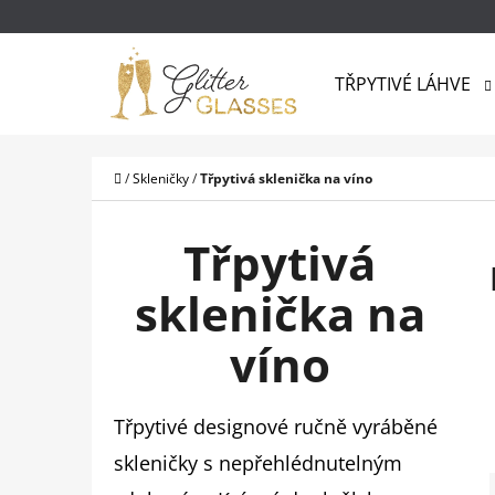
K
Přejít
O
na
Zpět
Zpět
Š
TŘPYTIVÉ LÁHVE
do
do
obsah
Í
obchodu
obchodu
CO
K
Domů
/
Skleničky
/
Třpytivá sklenička na víno
Třpytivá
sklenička na
víno
Třpytivé designové ručně vyráběné
skleničky s nepřehlédnutelným