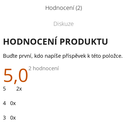
Hodnocení (2)
Diskuze
HODNOCENÍ PRODUKTU
Buďte první, kdo napíše příspěvek k této položce.
5,0
Průměrné
2 hodnocení
hodnocení
produktu
je
5
2x
5,0
z
5
4
0x
hvězdiček.
3
0x