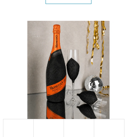
E
T
E
N
A
J
Í
T
?
HLEDAT