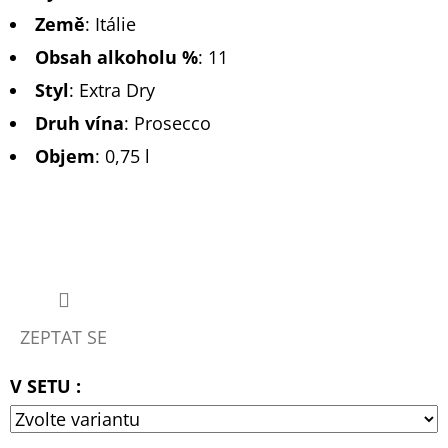
Země
:
Itálie
Obsah alkoholu %
:
11
Styl
:
Extra Dry
Druh vína
:
Prosecco
Objem
: 0,75 l
ZEPTAT SE
V SETU :