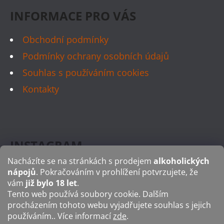
Í
INFORMACE PRO VÁS
Obchodní podmínky
Podmínky ochrany osobních údajů
Souhlas s používáním cookies
Kontakty
INSTAGRAM
Nacházíte se na stránkách s prodejem
alkoholických
nápojů
. Pokračováním v prohlížení potvrzujete, že
vám
již bylo 18 let
.
Tento web používá soubory cookie. Dalším
FACEBOOK
procházením tohoto webu vyjadřujete souhlas s jejich
používáním.. Více informací
zde
.