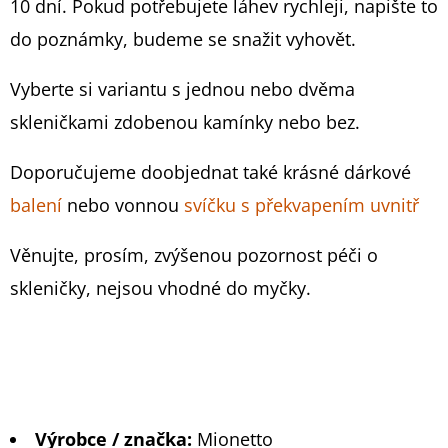
10 dní. Pokud potřebujete láhev rychleji, napište to
&
CHANDON
do poznámky, budeme se snažit vyhovět.
699
Kč
Vyberte si variantu s jednou nebo dvěma
skleničkami zdobenou kamínky nebo bez.
Doporučujeme doobjednat také krásné dárkové
balení
nebo vonnou
svíčku s překvapením uvnitř
Věnujte, prosím, zvýšenou pozornost péči o
skleničky, nejsou vhodné do myčky.
Výrobce / značka:
Mionetto