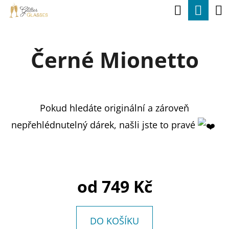
K
Hledat
Nák
Přejít
O
na
Zpět
Zpět
koší
Š
obsah
Černé Mionetto
Í
C
K
O
P
Pokud hledáte originální a zároveň
O
nepřehlédnutelný dárek, našli jste to pravé
T
Ř
E
B
od
749 Kč
U
J
DO KOŠÍKU