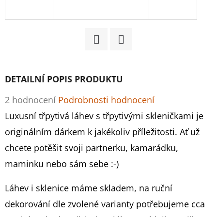
D
O
P
Facebook
Twitter
O
R
DETAILNÍ POPIS PRODUKTU
U
Č
Průměrné
2 hodnocení
Podrobnosti hodnocení
U
hodnocení
Luxusní třpytivá láhev s třpytivými skleničkami je
J
produktu
originálním dárkem k jakékoliv příležitosti. Ať už
E
M
je
chcete potěšit svoji partnerku, kamarádku,
E
5,0
maminku nebo sám sebe :-)
z
Láhev i sklenice máme skladem, na ruční
5
MALÝ
dekorování dle zvolené varianty potřebujeme cca
ČERVENÝ
hvězdiček.
MOËT