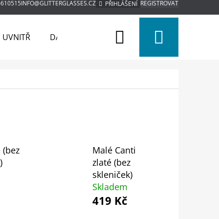
6610515
INFO@GLITTERGLASSES.CZ
REGISTROVAT
PŘIHLÁŠENÍ
Hledat
Nákup
M UVNITŘ
DÁRKOVÉ BALENÍ
SVATEBNÍ SETY
košík
é (bez
Malé Canti
)
zlaté (bez
skleniček)
Skladem
419 Kč
Následující