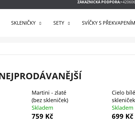
ZÁKAZNICKÁ PODPORA:
+42060
SKLENIČKY
SETY
SVÍČKY S PŘEKVAPENÍ
 POTŘEBUJETE NAJÍT?
HLEDAT
NEJPRODÁVANĚJŠÍ
DOPORUČUJEME
Martini - zlaté
Cielo bíl
(bez skleniček)
skleniček
Skladem
Skladem
759 Kč
699 Kč