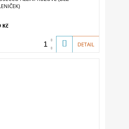
LENIČEK)
9 Kč
DO
DETAIL
KOŠÍKU