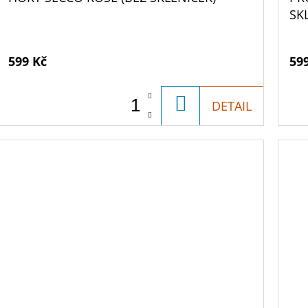
SK
599 Kč
59
DO
DETAIL
KOŠÍKU