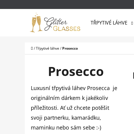
K
Přejít
O
na
Zpět
Zpět
Š
TŘPYTIVÉ LÁHVE
do
do
obsah
Í
obchodu
obchodu
CO
K
Domů
/
Třpytivé láhve
/
Prosecco
Prosecco
Luxusní třpytivá láhev Prosecca je
originálním dárkem k jakékoliv
příležitosti. Ať už chcete potěšit
svoji partnerku, kamarádku,
maminku nebo sám sebe :-)