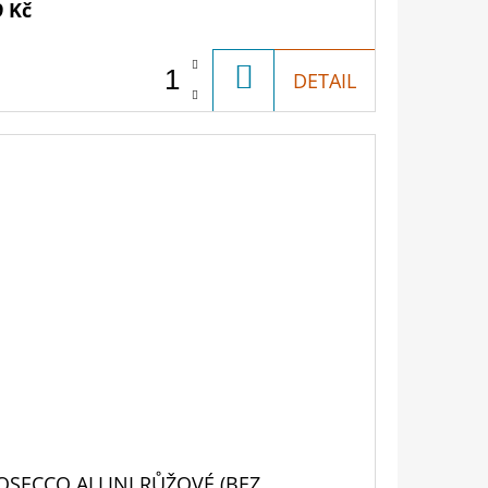
9 Kč
DO
DETAIL
KOŠÍKU
OSECCO ALLINI RŮŽOVÉ (BEZ