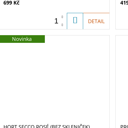
699 Kč
41
DO
DETAIL
KOŠÍKU
Novinka
HORT SECCO ROSÉ (BEZ SKLENIČEK)
PR