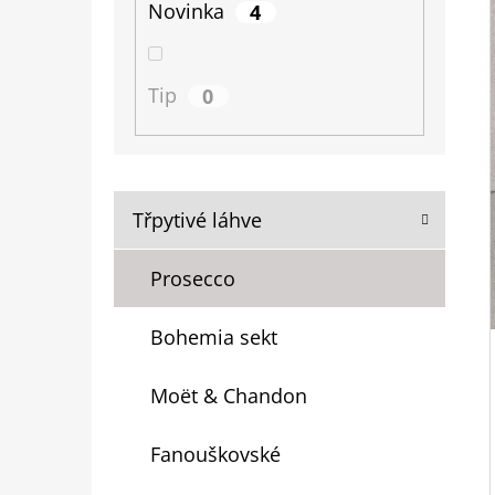
Novinka
4
L
Tip
0
K
Přeskočit
Třpytivé láhve
A
kategorie
T
Prosecco
E
G
Bohemia sekt
O
R
Moët & Chandon
I
E
Fanouškovské