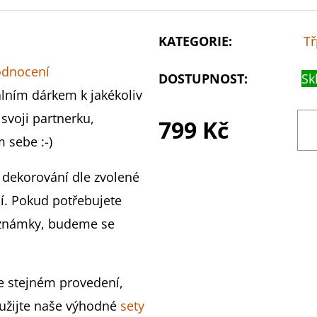
KATEGORIE
:
Tř
odnocení
DOSTUPNOST:
Sk
nálním dárkem k jakékoliv
t svoji partnerku,
799 Kč
sebe :-)
dekorování dle zvolené
í. Pokud potřebujete
poznámky, budeme se
e stejném provedení,
yužijte naše výhodné
sety