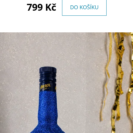
799 Kč
DO KOŠÍKU
MARTINI - ZLATÉ
BÍLÉ CIELO
759 Kč
699 Kč