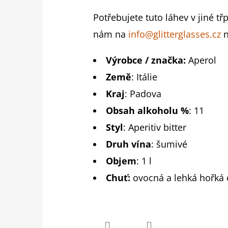
Potřebujete tuto láhev v jiné tř
nám na
info@glitterglasses.cz
n
Výrobce / značka:
Aperol
Země
:
Itálie
Kraj
:
Padova
Obsah alkoholu %
:
11
Styl
:
Aperitiv bitter
Druh vína
:
šumivé
Objem
: 1 l
Chuť:
ovocná a lehká hořká 