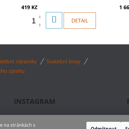
419 Kč
1 6
DO
DETAIL
KOŠÍKU
atební náramky
Svatební boxy
ého sportu
INSTAGRAM
e na stránkách s
Odmítnout
S