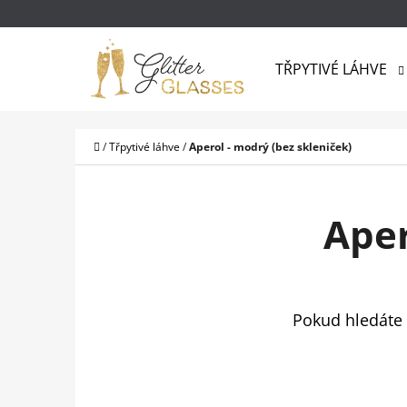
K
Přejít
O
na
Zpět
Zpět
Š
TŘPYTIVÉ LÁHVE
do
do
obsah
Í
obchodu
obchodu
CO
K
Domů
/
Třpytivé láhve
/
Aperol - modrý (bez skleniček)
Aper
Pokud hledáte o