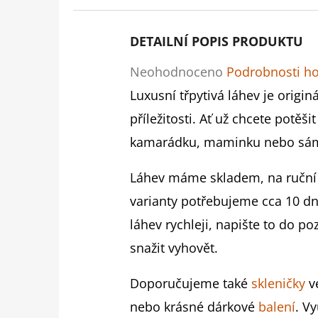
DETAILNÍ POPIS PRODUKTU
Průměrné
Neohodnoceno
Podrobnosti h
hodnocení
Luxusní třpytivá láhev je origi
produktu
příležitosti. Ať už chcete potěši
je
kamarádku, maminku nebo sám 
0,0
Láhev máme skladem, na ruční 
z
varianty potřebujeme cca 10 dn
5
láhev rychleji, napište to do 
hvězdiček.
snažit vyhovět.
Doporučujeme také
skleničky
v
nebo krásné dárkové
balení
. V