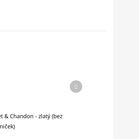
Další
produkt
t & Chandon - zlatý (bez
niček)