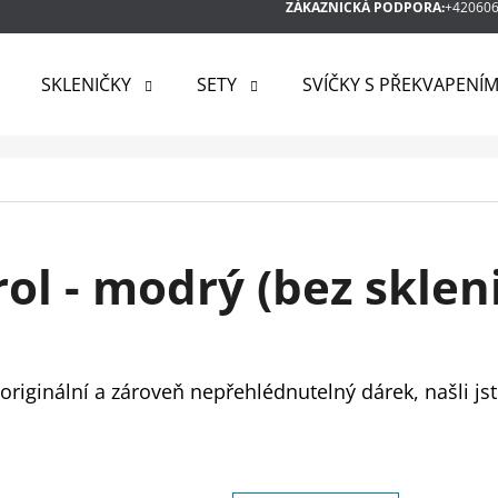
ZÁKAZNICKÁ PODPORA:
+42060
SKLENIČKY
SETY
SVÍČKY S PŘEKVAPENÍ
 POTŘEBUJETE NAJÍT?
HLEDAT
ol - modrý (bez sklen
DOPORUČUJEME
riginální a zároveň nepřehlédnutelný dárek, našli jst