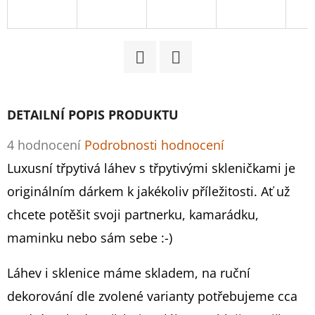
D
O
P
Facebook
Twitter
O
R
DETAILNÍ POPIS PRODUKTU
U
Č
Průměrné
4 hodnocení
Podrobnosti hodnocení
U
hodnocení
Luxusní třpytivá láhev s třpytivými skleničkami je
J
produktu
originálním dárkem k jakékoliv příležitosti. Ať už
E
M
je
chcete potěšit svoji partnerku, kamarádku,
E
4,5
maminku nebo sám sebe :-)
z
Láhev i sklenice máme skladem, na ruční
5
STŘÍBRNÉ
dekorování dle zvolené varianty potřebujeme cca
WAJDA
hvězdiček.
PROSECCO