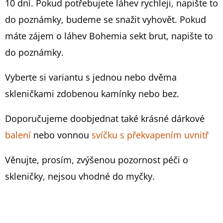
10 dní. Pokud potřebujete láhev rychleji, napište to
519
do poznámky, budeme se snažit vyhovět. Pokud
Kč
máte zájem o láhev Bohemia sekt brut, napište to
do poznámky.
Vyberte si variantu s jednou nebo dvěma
skleničkami zdobenou kamínky nebo bez.
Doporučujeme doobjednat také krásné dárkové
balení
nebo vonnou
svíčku s překvapením uvnitř
Věnujte, prosím, zvýšenou pozornost péči o
skleničky, nejsou vhodné do myčky.