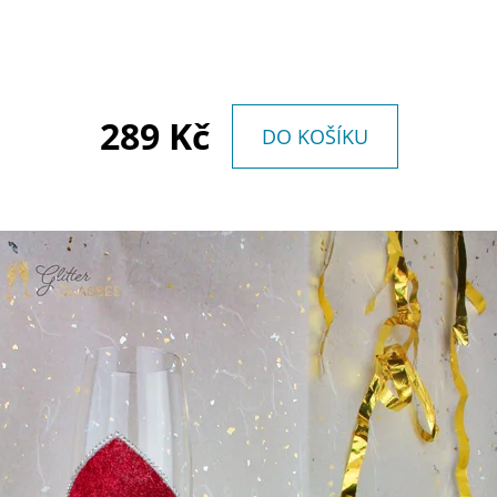
MARTINI - ZLATÉ
BÍLÉ CIELO
759 Kč
699 Kč
289 Kč
DO KOŠÍKU