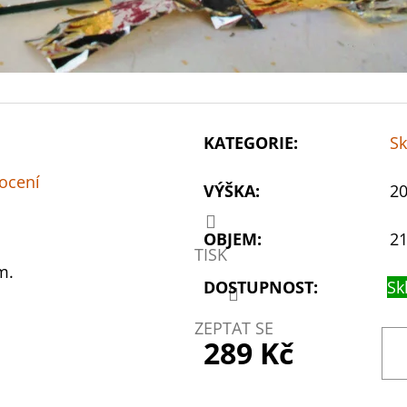
KATEGORIE
:
Sk
ocení
VÝŠKA
:
20
OBJEM
:
21
TISK
m.
DOSTUPNOST:
Sk
ZEPTAT SE
289 Kč