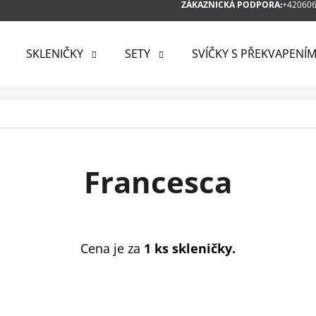
ZÁKAZNICKÁ PODPORA:
+42060
SKLENIČKY
SETY
SVÍČKY S PŘEKVAPENÍ
 POTŘEBUJETE NAJÍT?
HLEDAT
Francesca
DOPORUČUJEME
Cena je za
1 ks skleničky.