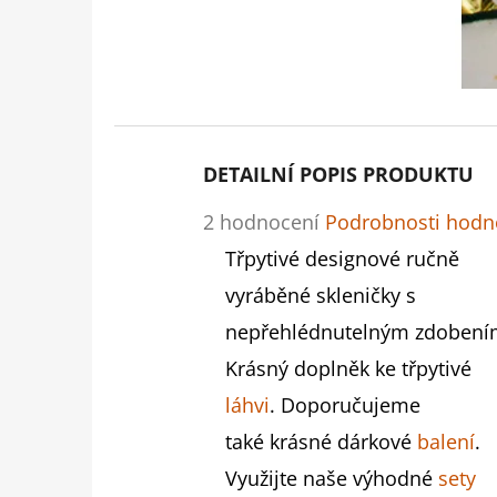
DETAILNÍ POPIS PRODUKTU
Průměrné
2 hodnocení
Podrobnosti hodn
hodnocení
Třpytivé designové ručně
produktu
vyráběné skleničky s
je
nepřehlédnutelným zdobení
5,0
Krásný doplněk ke třpytivé
z
láhvi
. Doporučujeme
5
také krásné dárkové
balení
.
hvězdiček.
Využijte naše výhodné
sety