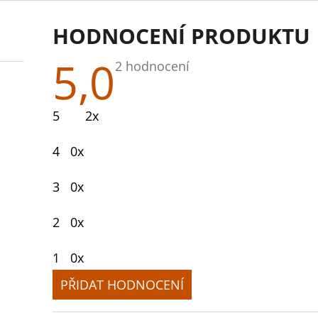
HODNOCENÍ PRODUKTU
5,0
Průměrné
2 hodnocení
hodnocení
produktu
je
5
2x
5,0
z
5
4
0x
hvězdiček.
3
0x
2
0x
1
0x
PŘIDAT HODNOCENÍ
V