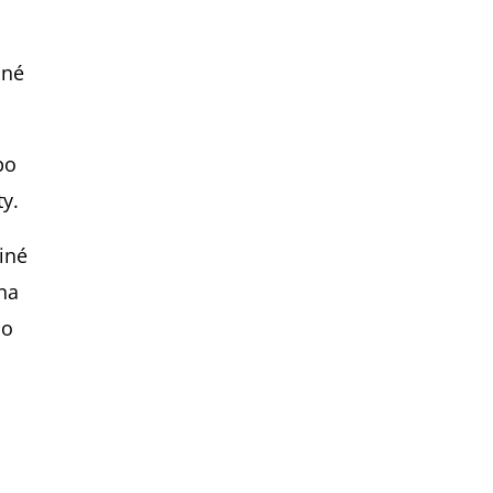
dné
po
ty.
jiné
na
do