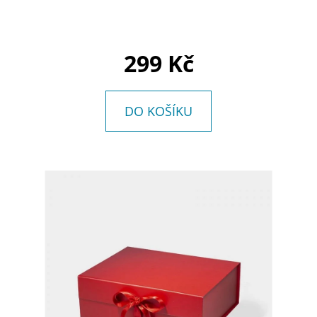
E
T
E
299 Kč
N
A
DO KOŠÍKU
J
Í
T
?
HLEDAT