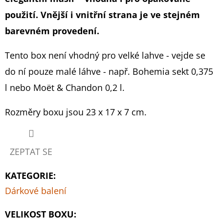
519
je
použití. Vnější i vnitřní strana je ve stejném
Kč
0,0
barevném provedení.
z
Tento box není vhodný pro velké lahve - vejde se
5
do ní pouze malé láhve - např. Bohemia sekt 0,375
hvězdiček.
l nebo
Moët & Chandon
0,2 l.
Rozměry boxu jsou 23 x 17 x 7 cm.
ZEPTAT SE
KATEGORIE
:
Dárkové balení
VELIKOST BOXU
: