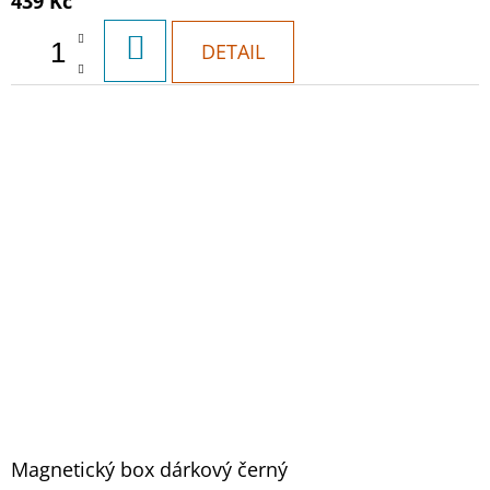
439 Kč
DO
DETAIL
KOŠÍKU
Magnetický box dárkový černý