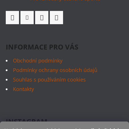
T
Í
Facebook
Instagram
WhatsApp
TikTok
INFORMACE PRO VÁS
Obchodní podmínky
Podmínky ochrany osobních údajů
Souhlas s používáním cookies
Kontakty
INSTAGRAM