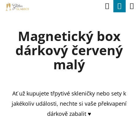
K
Hledat
Nák
Přejít
O
na
Zpět
Zpět
koší
Š
obsah
Magnetický box
Í
C
K
dárkový červený
O
P
malý
O
T
Ř
Ať už kupujete třpytivé skleničky nebo sety k
E
jakékoliv události, nechte si vaše překvapení
B
dárkově zabalit ♥
U
J