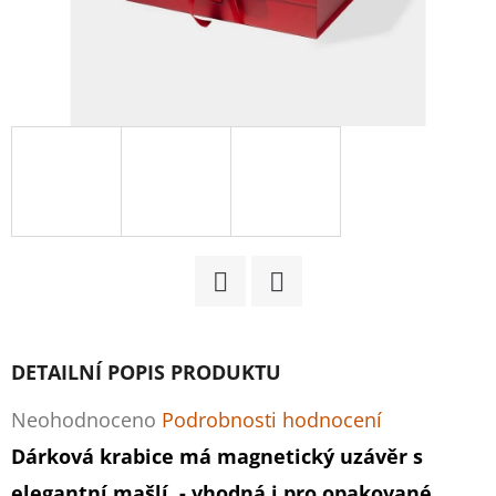
D
O
P
O
R
U
Č
U
J
E
Facebook
Twitter
M
E
DETAILNÍ POPIS PRODUKTU
Průměrné
Neohodnoceno
Podrobnosti hodnocení
STŘÍBRNÉ
hodnocení
Dárková krabice má magnetický uzávěr s
WAJDA
PROSECCO
produktu
elegantní mašlí - vhodná i pro opakované