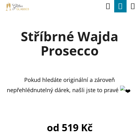
K
Hledat
Nák
Přejít
O
na
Zpět
Zpět
koší
Š
obsah
Stříbrné Wajda
Í
C
K
Prosecco
O
P
O
T
Pokud hledáte originální a zároveň
Ř
nepřehlédnutelný dárek, našli jste to pravé
E
B
U
od
519 Kč
J