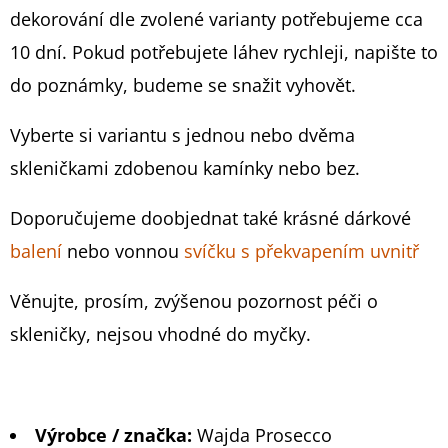
5
(BEZ
dekorování dle zvolené varianty potřebujeme cca
SKLENIČEK)
hvězdiček.
10 dní. Pokud potřebujete láhev rychleji, napište to
759
Kč
do poznámky, budeme se snažit vyhovět.
Vyberte si variantu s jednou nebo dvěma
skleničkami zdobenou kamínky nebo bez.
Doporučujeme doobjednat také krásné dárkové
balení
nebo vonnou
svíčku s překvapením uvnitř
Věnujte, prosím, zvýšenou pozornost péči o
skleničky, nejsou vhodné do myčky.
Výrobce / značka:
Wajda Prosecco