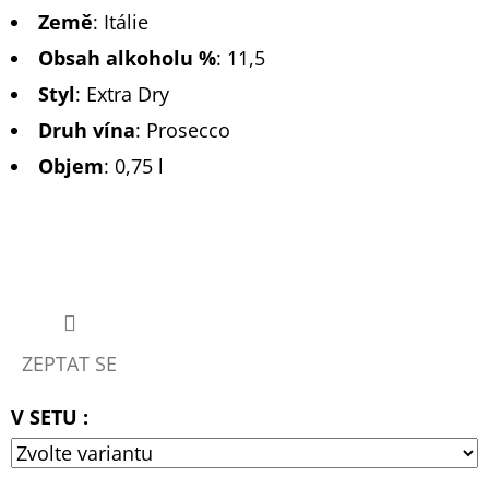
Země
:
Itálie
Obsah alkoholu %
:
11,5
Styl
:
Extra Dry
Druh vína
:
Prosecco
Objem
: 0,75 l
ZEPTAT SE
V SETU :