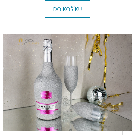
E
DO KOŠÍKU
T
E
N
A
J
Í
T
?
HLEDAT