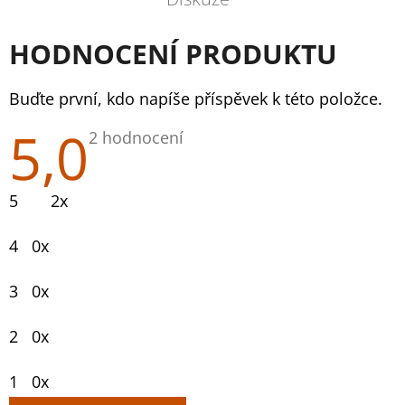
HODNOCENÍ PRODUKTU
Buďte první, kdo napíše příspěvek k této položce.
5,0
Průměrné
2 hodnocení
hodnocení
produktu
je
5
2x
5,0
z
5
4
0x
hvězdiček.
3
0x
2
0x
1
0x