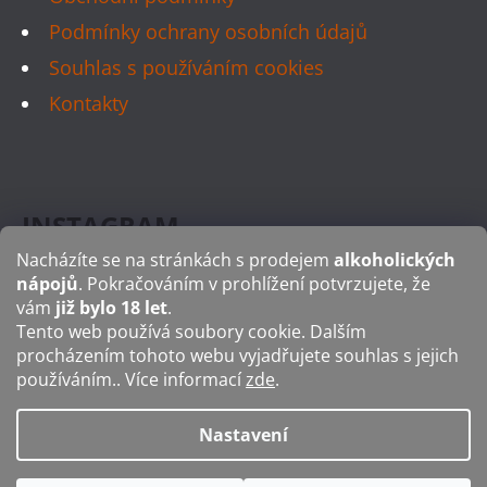
Podmínky ochrany osobních údajů
Souhlas s používáním cookies
Kontakty
INSTAGRAM
Nacházíte se na stránkách s prodejem
alkoholických
nápojů
. Pokračováním v prohlížení potvrzujete, že
vám
již bylo 18 let
.
Tento web používá soubory cookie. Dalším
FACEBOOK
procházením tohoto webu vyjadřujete souhlas s jejich
používáním.. Více informací
zde
.
Nastavení
Vytvořil Shoptet
Copyright 2026
Glitter Glasses
. Všechna práva