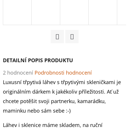
D
O
P
O
R
Facebook
Twitter
U
Č
DETAILNÍ POPIS PRODUKTU
U
J
Průměrné
2 hodnocení
Podrobnosti hodnocení
E
hodnocení
Luxusní třpytivá láhev s třpytivými skleničkami je
M
produktu
originálním dárkem k jakékoliv příležitosti. Ať už
E
je
chcete potěšit svoji partnerku, kamarádku,
5,0
maminku nebo sám sebe :-)
MARTINI
z
-
Láhev i sklenice máme skladem, na ruční
ZLATÉ