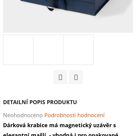
D
O
P
O
R
U
Č
U
J
E
Facebook
Twitter
M
E
DETAILNÍ POPIS PRODUKTU
Průměrné
Neohodnoceno
Podrobnosti hodnocení
MALÝ
hodnocení
Dárková krabice má magnetický uzávěr s
ZELENÝ
MOËT
produktu
elegantní mašlí - vhodná i pro opakované