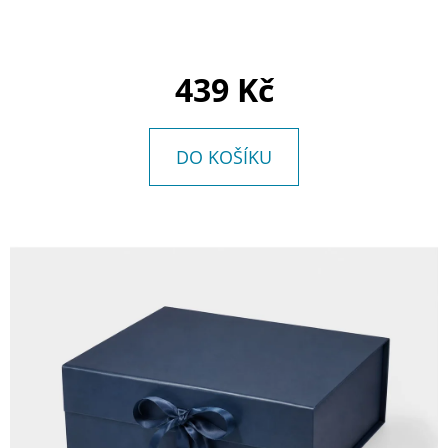
E
T
E
439 Kč
N
A
DO KOŠÍKU
J
Í
T
?
HLEDAT