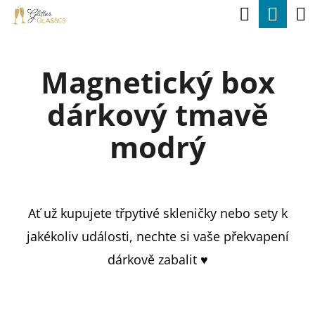
K
Hledat
Nák
Přejít
O
na
Zpět
Zpět
koší
Š
obsah
Magnetický box
Í
C
K
dárkový tmavě
O
P
modrý
O
T
Ř
Ať už kupujete třpytivé skleničky nebo sety k
E
jakékoliv události, nechte si vaše překvapení
B
dárkově zabalit ♥
U
J