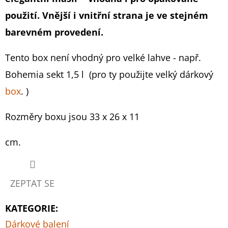
&
CHANDON
je
použití. Vnější i vnitřní strana je ve stejném
699
0,0
barevném provedení.
Kč
z
Tento box není vhodný pro velké lahve - např.
5
Bohemia sekt 1,5 l (pro ty použijte velký dárkový
hvězdiček.
box
. )
Rozměry boxu jsou 33 x 26 x 11
cm.
ZEPTAT SE
KATEGORIE
:
Dárkové balení