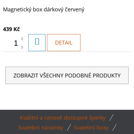
Magnetický box dárkový červený
439 Kč
DO
DETAIL
KOŠÍKU
ZOBRAZIT VŠECHNY PODOBNÉ PRODUKTY
Z
Kvalitní a cenově dostupné šperky
Á
Svatební náramky
Svatební boxy