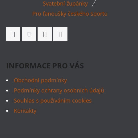
P
Svatební župánky
A
Pro fanoušky českého sportu
T
Í
Facebook
Instagram
WhatsApp
TikTok
INFORMACE PRO VÁS
Obchodní podmínky
Podmínky ochrany osobních údajů
Souhlas s používáním cookies
Kontakty