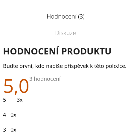
Hodnocení (3)
Diskuze
HODNOCENÍ PRODUKTU
Buďte první, kdo napíše příspěvek k této položce.
5,0
Průměrné
3 hodnocení
hodnocení
produktu
je
5
3x
5,0
z
5
4
0x
hvězdiček.
3
0x