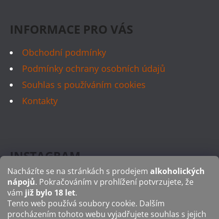
N
Í
INFORMACE PRO VÁS
Obchodní podmínky
Podmínky ochrany osobních údajů
Souhlas s používáním cookies
Kontakty
INSTAGRAM
Nacházíte se na stránkách s prodejem
alkoholických
nápojů
. Pokračováním v prohlížení potvrzujete, že
vám
již bylo 18 let
.
Tento web používá soubory cookie. Dalším
FACEBOOK
procházením tohoto webu vyjadřujete souhlas s jejich