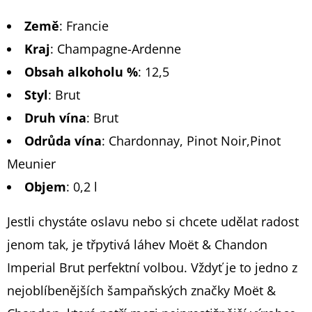
Země
:
Francie
Kraj
:
Champagne-Ardenne
Obsah alkoholu %
:
12,5
Styl
:
Brut
Druh vína
:
Brut
Odrůda vína
:
Chardonnay, Pinot Noir,Pinot
Meunier
Objem
: 0,2 l
Jestli chystáte oslavu nebo si chcete udělat radost
jenom tak, je třpytivá láhev Moët & Chandon
Imperial Brut perfektní volbou. Vždyť je to jedno z
nejoblíbenějších šampaňských značky Moët &