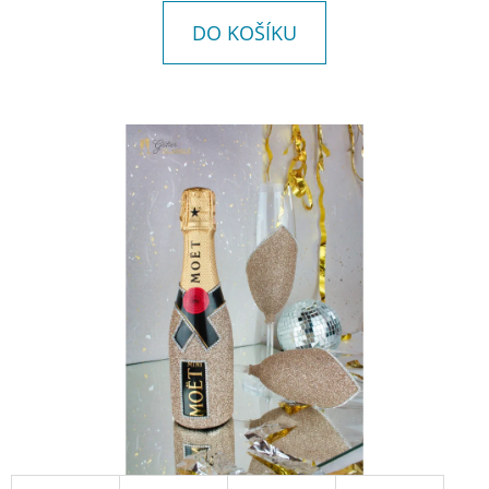
E
DO KOŠÍKU
T
E
N
A
J
Í
T
?
HLEDAT