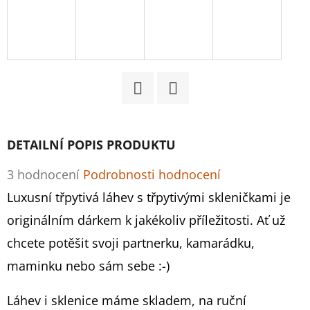
D
O
P
O
R
Facebook
Twitter
U
Č
DETAILNÍ POPIS PRODUKTU
U
J
Průměrné
3 hodnocení
Podrobnosti hodnocení
E
hodnocení
Luxusní třpytivá láhev s třpytivými skleničkami je
M
produktu
originálním dárkem k jakékoliv příležitosti. Ať už
E
je
chcete potěšit svoji partnerku, kamarádku,
5,0
maminku nebo sám sebe :-)
MARTINI
z
-
Láhev i sklenice máme skladem, na ruční
ZLATÉ