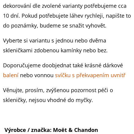
5
(BEZ
dekorování dle zvolené varianty potřebujeme cca
SKLENIČEK)
hvězdiček.
10 dní. Pokud potřebujete láhev rychleji, napište to
759
Kč
do poznámky, budeme se snažit vyhovět.
Vyberte si variantu s jednou nebo dvěma
skleničkami zdobenou kamínky nebo bez.
Doporučujeme doobjednat také krásné dárkové
balení
nebo vonnou
svíčku s překvapením uvnitř
Věnujte, prosím, zvýšenou pozornost péči o
skleničky, nejsou vhodné do myčky.
Výrobce / značka:
Moët & Chandon