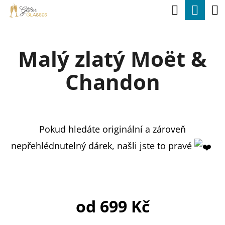
K
Hledat
Nák
Přejít
O
na
Zpět
Zpět
koší
Š
obsah
Malý zlatý Moët &
Í
C
K
Chandon
O
P
O
T
Pokud hledáte originální a zároveň
Ř
nepřehlédnutelný dárek, našli jste to pravé
E
B
U
od
699 Kč
J