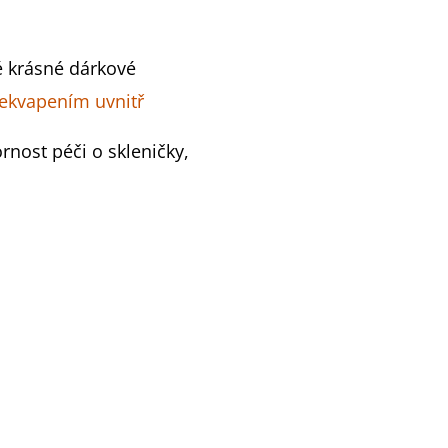
 krásné dárkové
řekvapením uvnitř
rnost péči o skleničky,