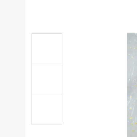
CIELO BÍLÉ (BEZ SKLENIČEK)
699 Kč