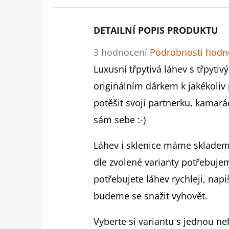
DETAILNÍ POPIS PRODUKTU
Průměrné
3 hodnocení
Podrobnosti hodn
hodnocení
Luxusní třpytivá láhev s třpytiv
produktu
originálním dárkem k jakékoliv p
je
potěšit svoji partnerku, kama
5,0
sám sebe :-)
z
Láhev i sklenice máme skladem
5
dle zvolené varianty potřebuje
hvězdiček.
potřebujete láhev rychleji, nap
budeme se snažit vyhovět.
Vyberte si variantu s jednou n