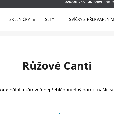
ZÁKAZNICKÁ PODPORA:
+42060
SKLENIČKY
SETY
SVÍČKY S PŘEKVAPENÍ
 POTŘEBUJETE NAJÍT?
HLEDAT
Růžové Canti
DOPORUČUJEME
riginální a zároveň nepřehlédnutelný dárek, našli jst