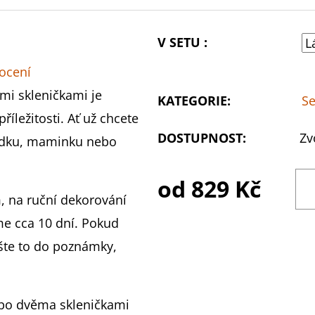
V SETU :
ocení
ými skleničkami je
KATEGORIE
:
Se
říležitosti. Ať už chcete
DOSTUPNOST:
Zv
rádku, maminku nebo
od
829 Kč
, na ruční dekorování
me cca 10 dní. Pokud
ište to do poznámky,
ebo dvěma skleničkami