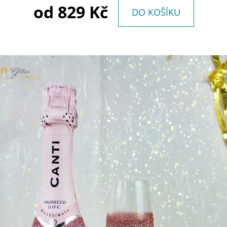
od
829 Kč
DO KOŠÍKU
ČERNÉ MIONETTO
BOHEMIA SEKT P
SKLENIČEK)
749 Kč
799 Kč