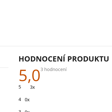
HODNOCENÍ PRODUKTU
5,0
Průměrné
3 hodnocení
hodnocení
produktu
je
5
3x
5,0
z
5
4
0x
hvězdiček.
3
0x