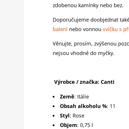
zdobenou kamínky nebo bez.
Doporučujeme doobjednat také
balení
nebo vonnou
svíčku s p
Věnujte, prosím, zvýšenou pozo
nejsou vhodné do myčky.
Výrobce / značka:
Canti
Země
:
Itálie
Obsah alkoholu %
:
11
Styl
: Rose
Objem
: 0,75 l