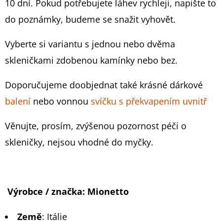
10 dní. Pokud potřebujete láhev rychleji, napište to
519
do poznámky, budeme se snažit vyhovět.
Kč
Vyberte si variantu s jednou nebo dvěma
skleničkami zdobenou kamínky nebo bez.
Doporučujeme doobjednat také krásné dárkové
balení
nebo vonnou
svíčku s překvapením uvnitř
Věnujte, prosím, zvýšenou pozornost péči o
skleničky, nejsou vhodné do myčky.
Výrobce / značka:
Mionetto
Země
:
Itálie