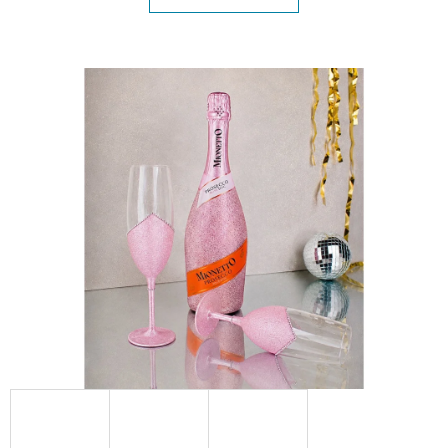
E
T
E
N
A
J
Í
T
?
HLEDAT