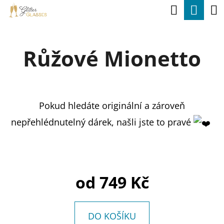
K
Hledat
Nák
Přejít
O
na
Zpět
Zpět
koší
Š
obsah
Růžové Mionetto
Í
C
K
O
P
Pokud hledáte originální a zároveň
O
nepřehlédnutelný dárek, našli jste to pravé
T
Ř
E
B
od
749 Kč
U
J
DO KOŠÍKU