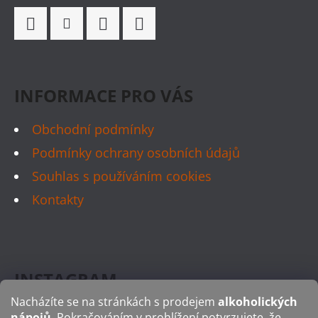
Í
Facebook
Instagram
WhatsApp
TikTok
INFORMACE PRO VÁS
Obchodní podmínky
Podmínky ochrany osobních údajů
Souhlas s používáním cookies
Kontakty
INSTAGRAM
Nacházíte se na stránkách s prodejem
alkoholických
nápojů
. Pokračováním v prohlížení potvrzujete, že