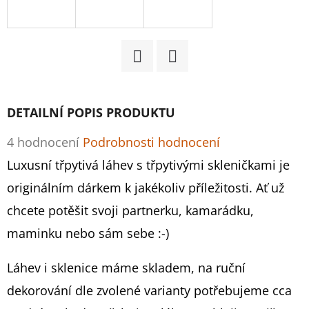
D
O
P
Facebook
Twitter
O
R
DETAILNÍ POPIS PRODUKTU
U
Č
Průměrné
4 hodnocení
Podrobnosti hodnocení
U
hodnocení
Luxusní třpytivá láhev s třpytivými skleničkami je
J
produktu
originálním dárkem k jakékoliv příležitosti. Ať už
E
M
je
chcete potěšit svoji partnerku, kamarádku,
E
4,8
maminku nebo sám sebe :-)
z
Láhev i sklenice máme skladem, na ruční
5
STŘÍBRNÉ
dekorování dle zvolené varianty potřebujeme cca
WAJDA
hvězdiček.
PROSECCO