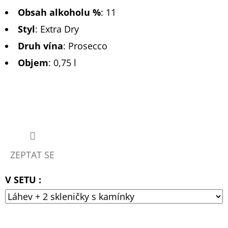
Obsah alkoholu %
:
11
Styl
:
Extra Dry
Druh vína
:
Prosecco
Objem
: 0,75 l
ZEPTAT SE
V SETU :