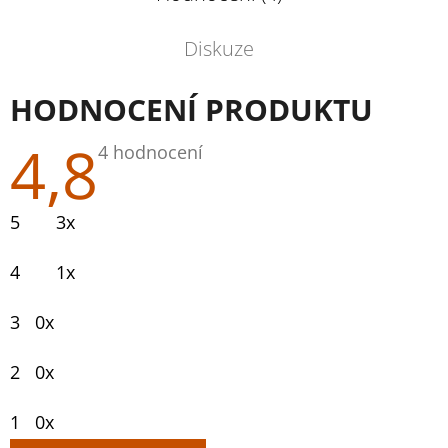
Diskuze
HODNOCENÍ PRODUKTU
4,8
Průměrné
4 hodnocení
hodnocení
produktu
je
5
3x
4,8
z
5
4
1x
hvězdiček.
3
0x
2
0x
1
0x