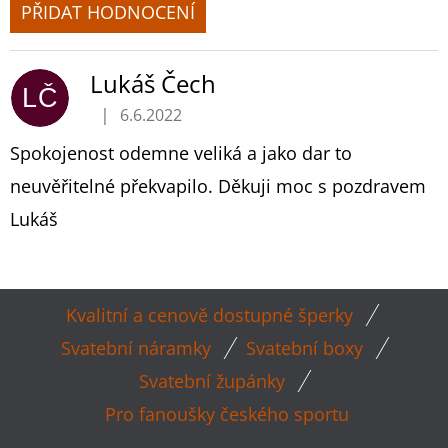
PŘIDAT HODNOCENÍ
V
Ý
Lukáš Čech
P
LČ
|
6.6.2022
I
Hodnocení produktu je 5 z 5 hvězdiček.
S
Spokojenost odemne veliká a jako dar to
H
neuvěřitelné překvapilo. Děkuji moc s pozdravem
O
Lukáš
D
N
O
Z
C
Kvalitní a cenově dostupné šperky
E
Á
Svatební náramky
Svatební boxy
N
P
Í
Svatební župánky
A
Pro fanoušky českého sportu
T