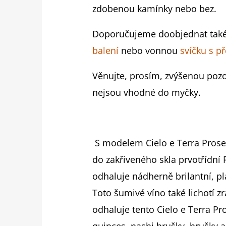
zdobenou kamínky nebo bez.
Doporučujeme doobjednat také
balení
nebo vonnou
svíčku s p
Věnujte, prosím, zvýšenou pozo
nejsou vhodné do myčky.
S modelem Cielo e Terra Prose
do zakřiveného skla prvotřídní
odhaluje nádherně brilantní, pl
Toto šumivé víno také lichotí z
odhaluje tento Cielo e Terra P
quinces, nashi hrušky, hrušky a