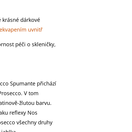
 krásné dárkové
řekvapením uvnitř
rnost péči o skleničky,
cco Spumante přichází
 Prosecco. V tom
atinově-žlutou barvu.
raku reflexy Nos
rosecco všechny druhy
 jablka.