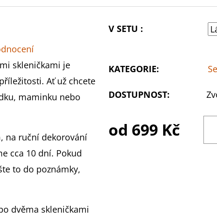
V SETU :
odnocení
ými skleničkami je
KATEGORIE
:
Se
říležitosti. Ať už chcete
DOSTUPNOST:
Zv
rádku, maminku nebo
od
699 Kč
, na ruční dekorování
me cca 10 dní. Pokud
ište to do poznámky,
ebo dvěma skleničkami