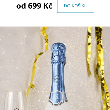
od
699 Kč
DO KOŠÍKU
ČERNÉ MIONETTO
MARTINI - ZLATÉ
749 Kč
759 Kč