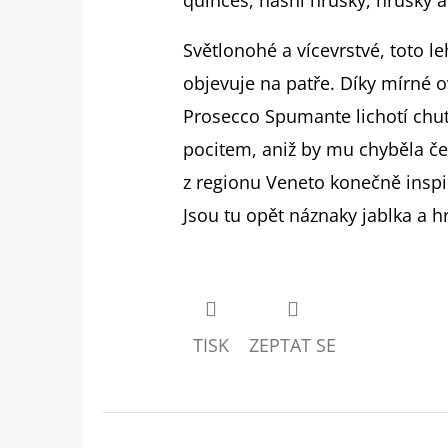
Světlonohé a vícevrstvé, toto l
objevuje na patře. Díky mírné o
Prosecco Spumante lichotí ch
pocitem, aniž by mu chyběla čers
z regionu Veneto konečně inspi
Jsou tu opět náznaky jablka a h
TISK
ZEPTAT SE