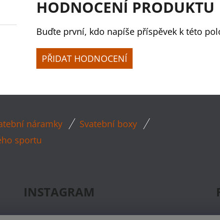
HODNOCENÍ PRODUKTU
Buďte první, kdo napíše příspěvek k této pol
PŘIDAT HODNOCENÍ
atební náramky
Svatební boxy
ého sportu
INSTAGRAM