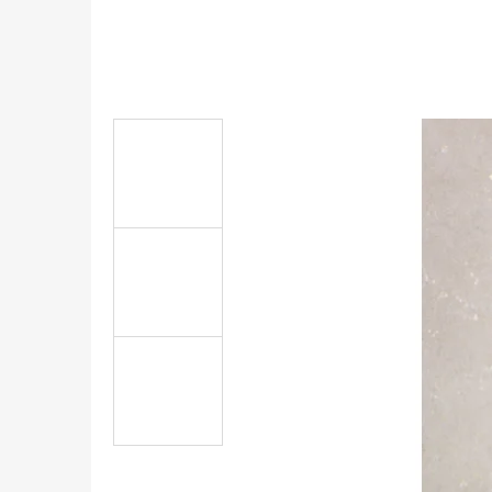
PŘÍRODNÍ SÓJOVÁ SVÍČKA S
NÁHRDELNÍKEM | LEMONGRASS
1 210 Kč