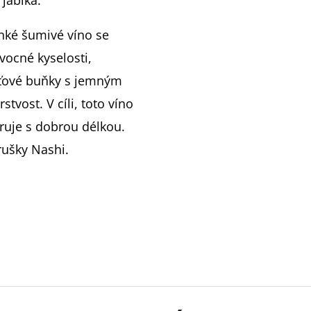
ehké šumivé víno se
vocné kyselosti,
uťové buňky s jemným
tvost. V cíli, toto víno
ruje s dobrou délkou.
rušky Nashi.