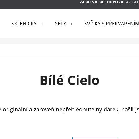
ZÁKAZNICKÁ PODPORA:
+42060
SKLENIČKY
SETY
SVÍČKY S PŘEKVAPENÍ
 POTŘEBUJETE NAJÍT?
HLEDAT
Bílé Cielo
DOPORUČUJEME
 originální a zároveň nepřehlédnutelný dárek, našli js