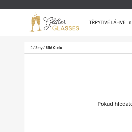
K
Přejít
O
na
Zpět
Zpět
Š
TŘPYTIVÉ LÁHVE
do
do
obsah
Í
obchodu
obchodu
CO
K
Domů
/
Sety
/
Bílé Cielo
Pokud hledáte