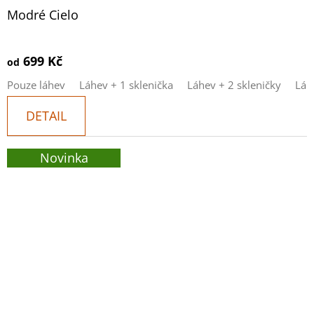
Modré Cielo
699 Kč
od
Pouze láhev
Láhev + 1 sklenička
Láhev + 2 skleničky
Láh
DETAIL
Novinka