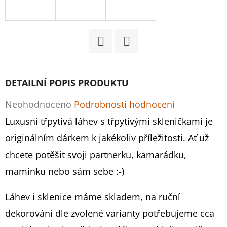
D
O
P
Facebook
Twitter
O
R
DETAILNÍ POPIS PRODUKTU
U
Č
Průměrné
Neohodnoceno
Podrobnosti hodnocení
U
hodnocení
Luxusní třpytivá láhev s třpytivými skleničkami je
J
produktu
originálním dárkem k jakékoliv příležitosti. Ať už
E
M
je
chcete potěšit svoji partnerku, kamarádku,
E
0,0
maminku nebo sám sebe :-)
z
Láhev i sklenice máme skladem, na ruční
5
MARTINI
dekorování dle zvolené varianty potřebujeme cca
-
hvězdiček.
ZLATÉ