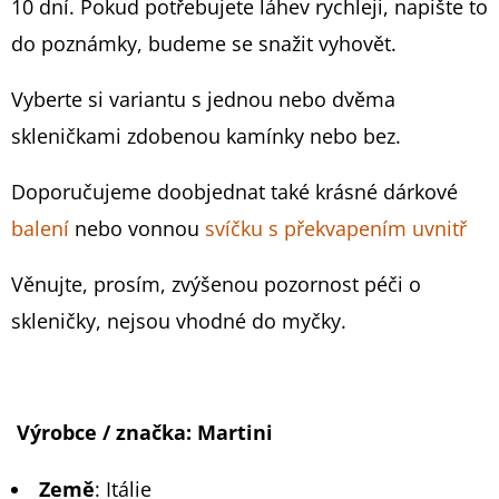
10 dní. Pokud potřebujete láhev rychleji, napište to
759
do poznámky, budeme se snažit vyhovět.
Kč
Vyberte si variantu s jednou nebo dvěma
skleničkami zdobenou kamínky nebo bez.
Doporučujeme doobjednat také krásné dárkové
balení
nebo vonnou
svíčku s překvapením uvnitř
Věnujte, prosím, zvýšenou pozornost péči o
skleničky, nejsou vhodné do myčky.
Výrobce / značka:
Martini
Země
:
Itálie