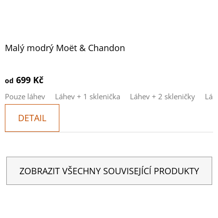
Malý modrý Moët & Chandon
699 Kč
od
Pouze láhev
Láhev + 1 sklenička
Láhev + 2 skleničky
Láh
DETAIL
ZOBRAZIT VŠECHNY SOUVISEJÍCÍ PRODUKTY