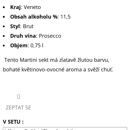
Kraj
:
Veneto
Obsah alkoholu %
:
11,5
Styl
:
Brut
Druh vína
:
Prosecco
Objem
: 0,75 l
Tento Martini sekt má zlatavě žlutou barvu,
bohaté květinovo-ovocné aroma a svěží chuť.
ZEPTAT SE
V SETU :