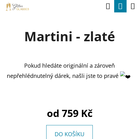
K
Hledat
Nák
Přejít
O
na
Zpět
Zpět
koší
Š
obsah
Martini - zlaté
Í
C
K
O
P
Pokud hledáte originální a zároveň
O
nepřehlédnutelný dárek, našli jste to pravé
T
Ř
E
B
od
759 Kč
U
J
DO KOŠÍKU