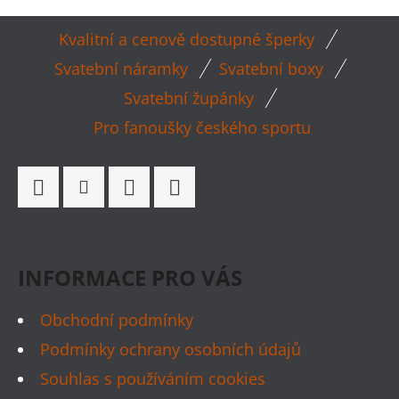
Z
Kvalitní a cenově dostupné šperky
Á
Svatební náramky
Svatební boxy
P
Svatební župánky
A
Pro fanoušky českého sportu
T
Í
Facebook
Instagram
WhatsApp
TikTok
INFORMACE PRO VÁS
Obchodní podmínky
Podmínky ochrany osobních údajů
Souhlas s používáním cookies