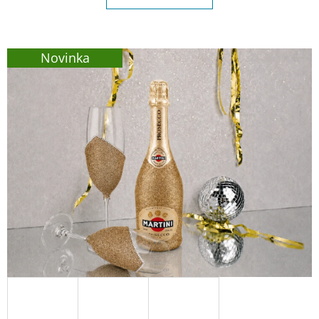
E
T
E
Novinka
N
A
J
Í
T
?
HLEDAT