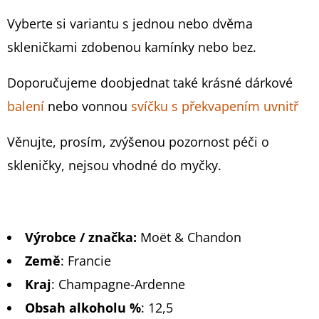
749
Kč
Vyberte si variantu s jednou nebo dvěma
skleničkami zdobenou kamínky nebo bez.
Doporučujeme doobjednat také krásné dárkové
balení
nebo vonnou
svíčku s překvapením uvnitř
Věnujte, prosím, zvýšenou pozornost péči o
skleničky, nejsou vhodné do myčky.
Výrobce / značka:
Moët & Chandon
Země
:
Francie
Kraj
:
Champagne-Ardenne
Obsah alkoholu %
:
12,5