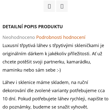
D
Facebook
Twitter
O
P
DETAILNÍ POPIS PRODUKTU
O
R
Průměrné
Neohodnoceno
Podrobnosti hodnocení
U
hodnocení
Luxusní třpytivá láhev s třpytivými skleničkami je
Č
produktu
originálním dárkem k jakékoliv příležitosti. Ať už
U
je
chcete potěšit svoji partnerku, kamarádku,
J
E
0,0
maminku nebo sám sebe :-)
M
z
E
Láhev i sklenice máme skladem, na ruční
5
dekorování dle zvolené varianty potřebujeme cca
hvězdiček.
10 dní. Pokud potřebujete láhev rychleji, napište to
ČERNÉ
MIONETTO
do poznámky, budeme se snažit vyhovět.