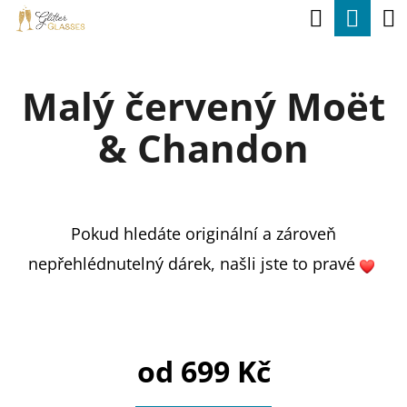
K
Hledat
Nák
Přejít
O
na
Zpět
Zpět
koší
Š
obsah
Malý červený Moët
Í
C
K
& Chandon
O
P
O
T
Pokud hledáte originální a zároveň
Ř
nepřehlédnutelný dárek, našli jste to pravé
E
B
U
od
699 Kč
J