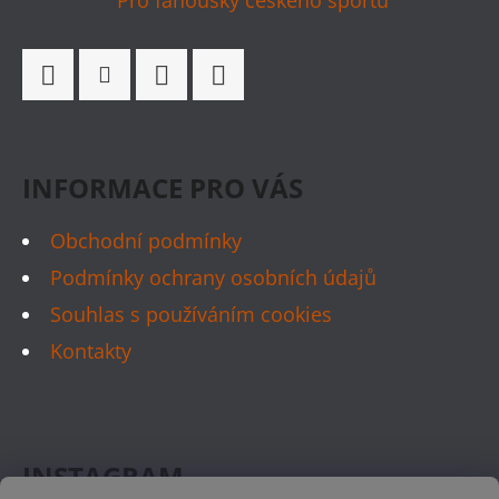
T
Í
Facebook
Instagram
WhatsApp
TikTok
INFORMACE PRO VÁS
Obchodní podmínky
Podmínky ochrany osobních údajů
Souhlas s používáním cookies
Kontakty
INSTAGRAM