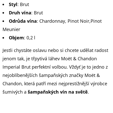
Styl
:
Brut
Druh vína
:
Brut
Odrůda vína
:
Chardonnay, Pinot Noir,Pinot
Meunier
Objem
: 0,2 l
Jestli chystáte oslavu nebo si chcete udělat radost
jenom tak, je třpytivá láhev Moët & Chandon
Imperial Brut perfektní volbou. Vždyť je to jedno z
nejoblíbenějších šampaňských značky Moët &
Chandon, která patří mezi nejprestižnější výrobce
šumivých a
šampaňských vín na světě
.