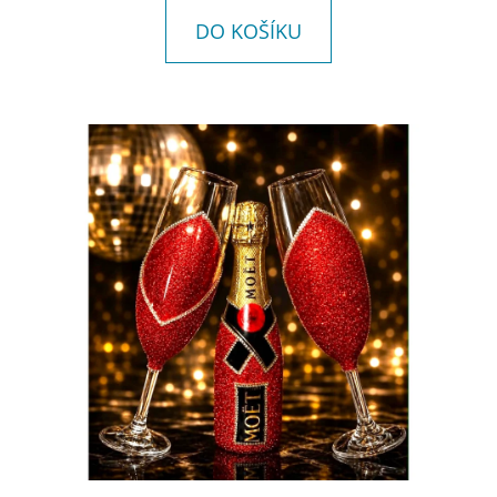
E
DO KOŠÍKU
T
E
N
A
J
Í
T
?
HLEDAT